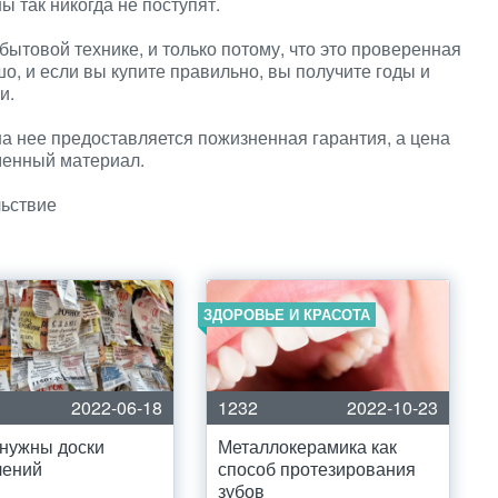
 так никогда не поступят.
ытовой технике, и только потому, что это проверенная
шо, и если вы купите правильно, вы получите годы и
и.
на нее предоставляется пожизненная гарантия, а цена
аменный материал.
льствие
ЗДОРОВЬЕ И КРАСОТА
2022-06-18
1232
2022-10-23
нужны доски
Металлокерамика как
лений
способ протезирования
зубов