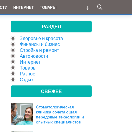
СТИ
ИНТЕРНЕТ
ТОВАРЫ
РАЗДЕЛ
Здоровье и красота
Финансы и бизнес
Стройка и ремонт
Автоновости
Интернет
Товары
Разное
Отдых
СВЕЖЕЕ
Стоматологическая
клиника сочетающая
передовые технологии и
опытных специалистов