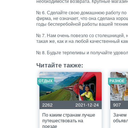
необходимости возврата. Крупные магазины
№ 6. Сделайте свою домашнюю работу по б
фирма, не означает, что она сделана хоро
годы бесперебойной работы вашей техник
№ 7. Нам очень повезло со столешницей, 
такая же, как и на любой качественный к
№ 8. Будьте терпеливы и получайте удово
Читайте также:
ОТДЫХ
РАЗНОЕ
2262
2021-12-24
907
По каким странам лучше
Зачем 
путешествовать на
объяв
поезде